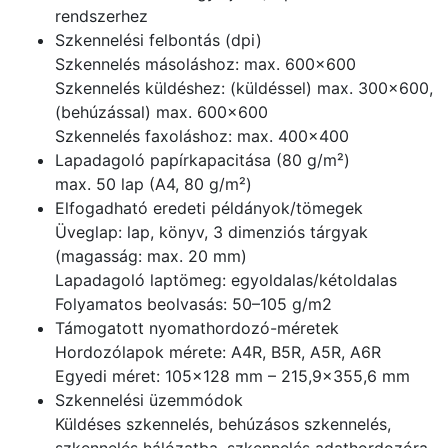
rendszerhez
Szkennelési felbontás (dpi)
Szkennelés másoláshoz: max. 600×600
Szkennelés küldéshez: (küldéssel) max. 300×600,
(behúzással) max. 600×600
Szkennelés faxoláshoz: max. 400×400
Lapadagoló papírkapacitása (80 g/m²)
max. 50 lap (A4, 80 g/m²)
Elfogadható eredeti példányok/tömegek
Üveglap: lap, könyv, 3 dimenziós tárgyak
(magasság: max. 20 mm)
Lapadagoló laptömeg: egyoldalas/kétoldalas
Folyamatos beolvasás: 50–105 g/m2
Támogatott nyomathordozó-méretek
Hordozólapok mérete: A4R, B5R, A5R, A6R
Egyedi méret: 105×128 mm – 215,9×355,6 mm
Szkennelési üzemmódok
Küldéses szkennelés, behúzásos szkennelés,