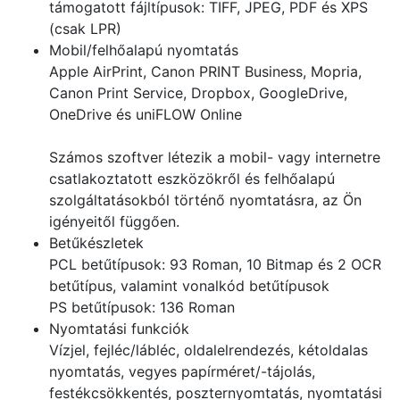
támogatott fájltípusok: TIFF, JPEG, PDF és XPS
(csak LPR)
Mobil/felhőalapú nyomtatás
Apple AirPrint, Canon PRINT Business, Mopria,
Canon Print Service, Dropbox, GoogleDrive,
OneDrive és uniFLOW Online
Számos szoftver létezik a mobil- vagy internetre
csatlakoztatott eszközökről és felhőalapú
szolgáltatásokból történő nyomtatásra, az Ön
igényeitől függően.
Betűkészletek
PCL betűtípusok: 93 Roman, 10 Bitmap és 2 OCR
betűtípus, valamint vonalkód betűtípusok
PS betűtípusok: 136 Roman
Nyomtatási funkciók
Vízjel, fejléc/lábléc, oldalelrendezés, kétoldalas
nyomtatás, vegyes papírméret/-tájolás,
festékcsökkentés, poszternyomtatás, nyomtatási