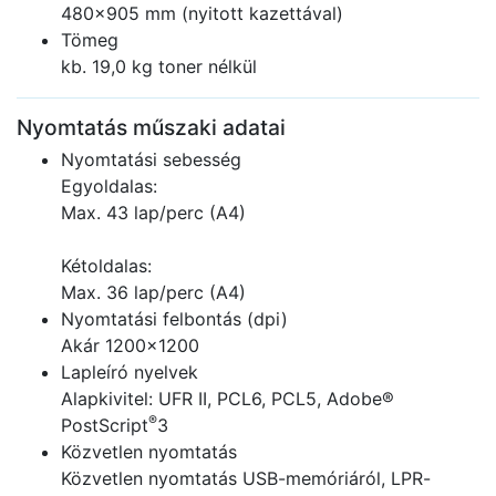
480×905 mm (nyitott kazettával)
Tömeg
kb. 19,0 kg toner nélkül
Nyomtatás műszaki adatai
Nyomtatási sebesség
Egyoldalas:
Max. 43 lap/perc (A4)
Kétoldalas:
Max. 36 lap/perc (A4)
Nyomtatási felbontás (dpi)
Akár 1200×1200
Lapleíró nyelvek
Alapkivitel: UFR II, PCL6, PCL5, Adobe®
®
PostScript
3
Közvetlen nyomtatás
Közvetlen nyomtatás USB-memóriáról, LPR-