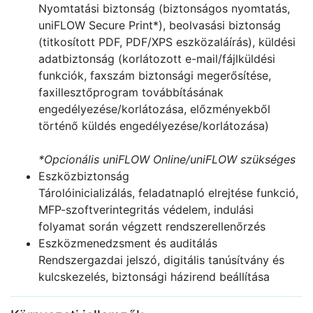
Nyomtatási biztonság (biztonságos nyomtatás,
uniFLOW Secure Print*), beolvasási biztonság
(titkosított PDF, PDF/XPS eszközaláírás), küldési
adatbiztonság (korlátozott e-mail/fájlküldési
funkciók, faxszám biztonsági megerősítése,
faxillesztőprogram továbbításának
engedélyezése/korlátozása, előzményekből
történő küldés engedélyezése/korlátozása)
*Opcionális uniFLOW Online/uniFLOW szükséges
Eszközbiztonság
Tárolóinicializálás, feladatnapló elrejtése funkció,
MFP-szoftverintegritás védelem, indulási
folyamat során végzett rendszerellenőrzés
Eszközmenedzsment és auditálás
Rendszergazdai jelszó, digitális tanúsítvány és
kulcskezelés, biztonsági házirend beállítása