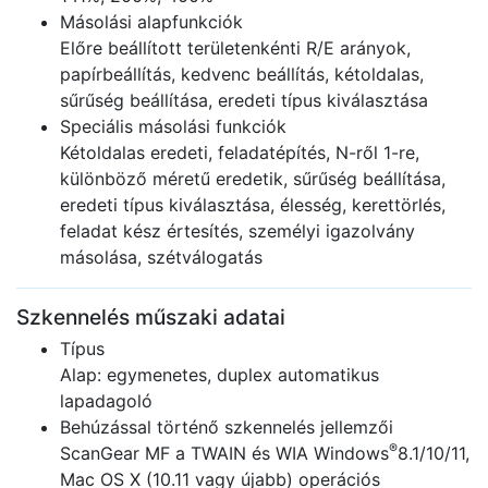
Másolási alapfunkciók
Előre beállított területenkénti R/E arányok,
papírbeállítás, kedvenc beállítás, kétoldalas,
sűrűség beállítása, eredeti típus kiválasztása
Speciális másolási funkciók
Kétoldalas eredeti, feladatépítés, N-ről 1-re,
különböző méretű eredetik, sűrűség beállítása,
eredeti típus kiválasztása, élesség, kerettörlés,
feladat kész értesítés, személyi igazolvány
másolása, szétválogatás
Szkennelés műszaki adatai
Típus
Alap: egymenetes, duplex automatikus
lapadagoló
Behúzással történő szkennelés jellemzői
®
ScanGear MF a TWAIN és WIA Windows
8.1/10/11,
Mac OS X (10.11 vagy újabb) operációs