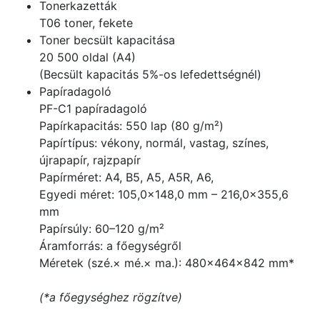
Tonerkazetták
T06 toner, fekete
Toner becsült kapacitása
20 500 oldal (A4)
(Becsült kapacitás 5%-os lefedettségnél)
Papíradagoló
PF-C1 papíradagoló
Papírkapacitás: 550 lap (80 g/m²)
Papírtípus: vékony, normál, vastag, színes,
újrapapír, rajzpapír
Papírméret: A4, B5, A5, A5R, A6,
Egyedi méret: 105,0×148,0 mm – 216,0×355,6
mm
Papírsúly: 60–120 g/m²
Áramforrás: a főegységről
Méretek (szé.× mé.× ma.): 480×464×842 mm*
(*a főegységhez rögzítve)