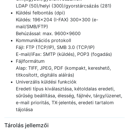
LDAP (50)/helyi (300)/gyorstárcsázás (281)
Küldési felbontás (dpi)
Küldés: 196×204 (I-FAX) 300×300 (e-
mail/SMB/FTP)
Behúzással: max. 9600×9600
Kommunikációs protokoll
Fájl: FTP (TCP/IP), SMB 3.0 (TCP/IP)
E-mail/iFax: SMTP (küldés), POP3 (fogadás)
Fájlformátum
Alap: TIFF, JPEG, PDF (kompakt, kereshető,
titkosított, digitális aláírás)
Univerzális küldési funkciók
Eredeti típus kiválasztása, kétoldalas eredeti,
sűrűség beállítása, élesség, fájlnév, tárgy/üzenet,
e-mail prioritás, TX-jelentés, eredeti tartalom
tájolása
Tárolás jellemzői