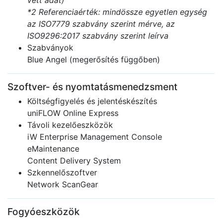
vett adat)
*2 Referenciaérték: mindössze egyetlen egység
az ISO7779 szabvány szerint mérve, az
ISO9296:2017 szabvány szerint leírva
Szabványok
Blue Angel (megerősítés függőben)
Szoftver- és nyomtatásmenedzsment
Költségfigyelés és jelentéskészítés
uniFLOW Online Express
Távoli kezelőeszközök
iW Enterprise Management Console
eMaintenance
Content Delivery System
Szkennelőszoftver
Network ScanGear
Fogyóeszközök