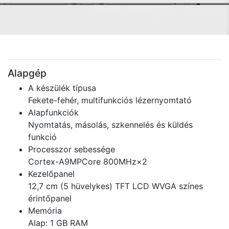
Alapgép
A készülék típusa
Fekete-fehér, multifunkciós lézernyomtató
Alapfunkciók
Nyomtatás, másolás, szkennelés és küldés
funkció
Processzor sebessége
Cortex-A9MPCore 800MHz×2
Kezelőpanel
12,7 cm (5 hüvelykes) TFT LCD WVGA színes
érintőpanel
Memória
Alap: 1 GB RAM