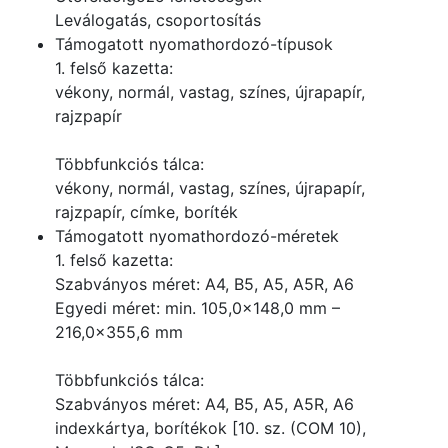
Leválogatás, csoportosítás
Támogatott nyomathordozó-típusok
1. felső kazetta:
vékony, normál, vastag, színes, újrapapír,
rajzpapír
Többfunkciós tálca:
vékony, normál, vastag, színes, újrapapír,
rajzpapír, címke, boríték
Támogatott nyomathordozó-méretek
1. felső kazetta:
Szabványos méret: A4, B5, A5, A5R, A6
Egyedi méret: min. 105,0×148,0 mm –
216,0×355,6 mm
Többfunkciós tálca:
Szabványos méret: A4, B5, A5, A5R, A6
indexkártya, borítékok [10. sz. (COM 10),