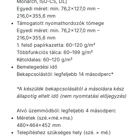
Monarch, ISO-C5, DL]
Egyedi méret: min. 76,2×127,0 mm –
216,0×355,6 mm
Támogatott nyomathordozók tömege
Egyedi méret: min. 76,2×127,0 mm –
216,0×355,6 mm
1. felső papírkazetta: 60–120 g/m²
Többfunkciós tálca: 60–199 g/m²
Kétoldalas: 60–120 g/m²
Bemelegedési idő
Bekapcsolástól: legfeljebb 14 másodperc*
*A készülék bekapcsolásától a másolásra kész
állapotig eltelt idő (nem nyomtatási előjegyzés)
Alvó üzemmódból: legfeljebb 4 másodperc
Méretek (szé.×mé.×ma.)
480×464×452 mm
Telepítéshez szükséges hely (szé. × mé.)