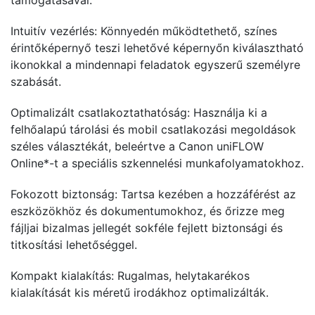
támogatásával.
Intuitív vezérlés: Könnyedén működtethető, színes
érintőképernyő teszi lehetővé képernyőn kiválasztható
ikonokkal a mindennapi feladatok egyszerű személyre
szabását.
Optimalizált csatlakoztathatóság: Használja ki a
felhőalapú tárolási és mobil csatlakozási megoldások
széles választékát, beleértve a Canon uniFLOW
Online*-t a speciális szkennelési munkafolyamatokhoz.
Fokozott biztonság: Tartsa kezében a hozzáférést az
eszközökhöz és dokumentumokhoz, és őrizze meg
fájljai bizalmas jellegét sokféle fejlett biztonsági és
titkosítási lehetőséggel.
Kompakt kialakítás: Rugalmas, helytakarékos
kialakítását kis méretű irodákhoz optimalizálták.