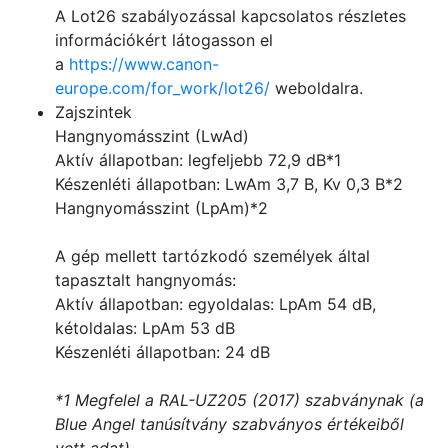
A Lot26 szabályozással kapcsolatos részletes
információkért látogasson el
a
https://www.canon-
europe.com/for_work/lot26/
weboldalra.
Zajszintek
Hangnyomásszint (LwAd)
Aktív állapotban: legfeljebb 72,9 dB*1
Készenléti állapotban: LwAm 3,7 B, Kv 0,3 B*2
Hangnyomásszint (LpAm)*2
A gép mellett tartózkodó személyek által
tapasztalt hangnyomás:
Aktív állapotban: egyoldalas: LpAm 54 dB,
kétoldalas: LpAm 53 dB
Készenléti állapotban: 24 dB
*1 Megfelel a RAL-UZ205 (2017) szabványnak (a
Blue Angel tanúsítvány szabványos értékeiből