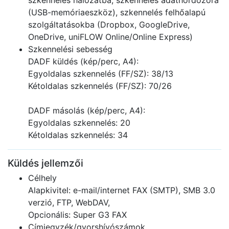
szkennelés hálózatba, szkennelés adathordozóra
(USB-memóriaeszköz), szkennelés felhőalapú
szolgáltatásokba (Dropbox, GoogleDrive,
OneDrive, uniFLOW Online/Online Express)
Szkennelési sebesség
DADF küldés (kép/perc, A4):
Egyoldalas szkennelés (FF/SZ): 38/13
Kétoldalas szkennelés (FF/SZ): 70/26
DADF másolás (kép/perc, A4):
Egyoldalas szkennelés: 20
Kétoldalas szkennelés: 34
Küldés jellemzői
Célhely
Alapkivitel: e-mail/internet FAX (SMTP), SMB 3.0
verzió, FTP, WebDAV,
Opcionális: Super G3 FAX
Címjegyzék/gyorshívószámok