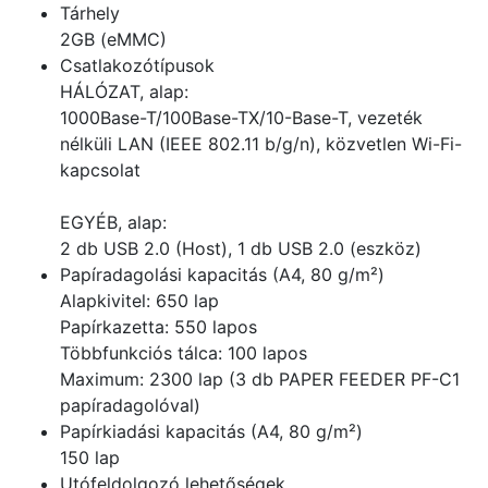
Tárhely
2GB (eMMC)
Csatlakozótípusok
HÁLÓZAT, alap:
1000Base-T/100Base-TX/10-Base-T, vezeték
nélküli LAN (IEEE 802.11 b/g/n), közvetlen Wi-Fi-
kapcsolat
EGYÉB, alap:
2 db USB 2.0 (Host), 1 db USB 2.0 (eszköz)
Papíradagolási kapacitás (A4, 80 g/m²)
Alapkivitel: 650 lap
Papírkazetta: 550 lapos
Többfunkciós tálca: 100 lapos
Maximum: 2300 lap (3 db PAPER FEEDER PF-C1
papíradagolóval)
Papírkiadási kapacitás (A4, 80 g/m²)
150 lap
Utófeldolgozó lehetőségek