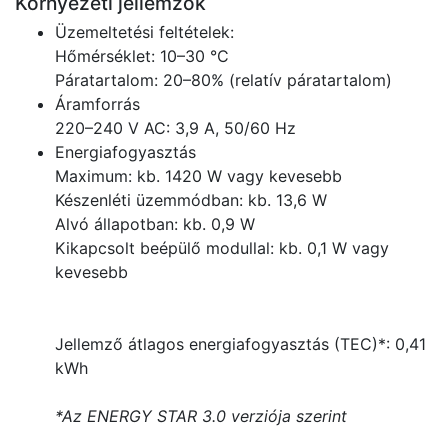
Környezeti jellemzők
Üzemeltetési feltételek:
Hőmérséklet: 10–30 °C
Páratartalom: 20–80% (relatív páratartalom)
Áramforrás
220–240 V AC: 3,9 A, 50/60 Hz
Energiafogyasztás
Maximum: kb. 1420 W vagy kevesebb
Készenléti üzemmódban: kb. 13,6 W
Alvó állapotban: kb. 0,9 W
Kikapcsolt beépülő modullal: kb. 0,1 W vagy
kevesebb
Jellemző átlagos energiafogyasztás (TEC)*: 0,41
kWh
*Az ENERGY STAR 3.0 verziója szerint