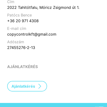
Cím
2022 Tahitótfalu, Móricz Zsigmond út 1.
Patócs Bence
+36 20 971 4308
E-mail cím
copycontrolkft@gmail.com
Adószám
27455276-2-13
AJÁNLATKÉRÉS
Ajánlatkérés