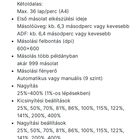
Kétoldalas:
Max. 36 lap/perc (A4)
Első másolat elkészülési ideje
Másolóüveg: kb. 6,3 másodperc vagy kevesebb
ADF: kb. 6,4 másodperc vagy kevesebb
Másolási felbontás (dpi)
600×600
Másolás több példányban
akár 999 másolat
Másolási fényerő
Automatikus vagy manuális (9 szint)
Nagyítás
25%–400% (1%-os lépésekben)
Kicsinyítési beállítások
25%, 50%, 70%, 81%, 86%, 100%, 115%, 122%,
141%, 200%, 400%
Nagyítási beállítások
25%, 50%, 70%, 81%, 86%, 100%, 115%, 122%,
141%, 200%, 400%