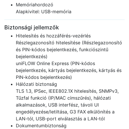
Memóriahordozó
Alapkivitel: USB-memória
Biztonsági jellemzők
Hitelesítés és hozzáférés-vezérlés
Részlegazonosító hitelesítése (Részlegazonosító
és PIN-kódos bejelentkezés, funkciószintű
bejelentkezés)
uniFLOW Online Express (PIN-kódos
bejelentkezés, kártyás bejelentkezés, kártyás és
PIN-kódos bejelentkezés)
Hálózati biztonság
TLS 1.3, IPSec, IEEE802.1X hitelesítés, SNMPv3,
Tűzfal funkció (IP/MAC címszűrés), hálózati
alkalmazások, USB interfész, távoli UI
engedélyezése/letiltása, G3 FAX elkülönítés a
LAN-tól, USB-port elválasztás a LAN-tól
Dokumentumbiztonság