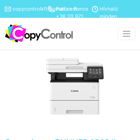
copycontrolkft@gmail.com
Patócs Bence
Hívható
+36 20 971
minden
4308
hétköznap
8h-17h