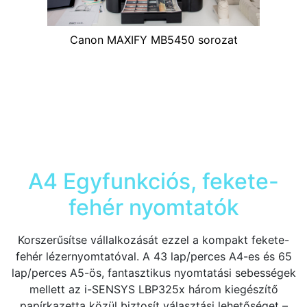
Canon MAXIFY MB5450 sorozat
A4 Egyfunkciós, fekete-
fehér nyomtatók
Korszerűsítse vállalkozását ezzel a kompakt fekete-
fehér lézernyomtatóval. A 43 lap/perces A4-es és 65
lap/perces A5-ös, fantasztikus nyomtatási sebességek
mellett az i-SENSYS LBP325x három kiegészítő
papírkazetta közül biztosít választási lehetőséget –