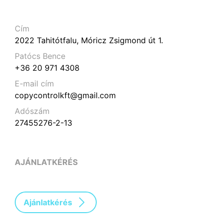
Cím
2022 Tahitótfalu, Móricz Zsigmond út 1.
Patócs Bence
+36 20 971 4308
E-mail cím
copycontrolkft@gmail.com
Adószám
27455276-2-13
AJÁNLATKÉRÉS
Ajánlatkérés