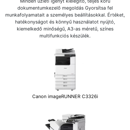
Minden üzleti igényt kielégítő, teljes körű
dokumentumkezelő megoldás Gyorsítsa fel
munkafolyamatait a személyes beállításokkal. Értéket,
hatékonyságot és könnyű használatot nyújtó,
kiemelkedő minőségű, A3-as méretű, színes
multifunkciós készülék.
Canon imageRUNNER C3326i