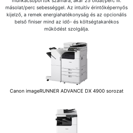
munkacsoportok számára, akár 25 oldal/perc ill.
másolat/perc sebességgel. Az intuitív érintőképernyős
kijelző, a remek energiahatékonyság és az opcionális
belső finiser mind az idő- és költségtakarékos
működést szolgálja.
Canon imageRUNNER ADVANCE DX 4900 sorozat