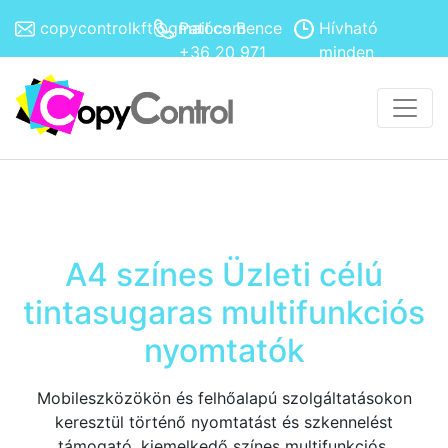
copycontrolkft@gmail.com
Patócs Bence
Hívható
+36 20 971
minden
4308
hétköznap
8h-17h
A4 színes Üzleti célú
tintasugaras multifunkciós
nyomtatók
Mobileszközökön és felhőalapú szolgáltatásokon
keresztül történő nyomtatást és szkennelést
támogató, kiemelkedő színes multifunkciós,